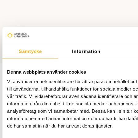
Gemensamma duschar och toaletter finns i fräscha serviceutrymmen 
Ett populärt alternativ för fjällresenärer som vill bo enkelt, självständigt 
Hemavan.
Information
Besök oss i Hemavan och njut av fjällens vackra natur, varmt välkommen
Samtycke
Information
BOKA AKTIVITET
Denna webbplats använder cookies
Vi använder enhetsidentifierare för att anpassa innehållet o
KONTAKTA OSS
till användarna, tillhandahålla funktioner för sociala medier 
0954 30002
vår trafik. Vi vidarebefordrar även sådana identifierare och 
info@fjallcenter.se
information från din enhet till de sociala medier och annons- 
analysföretag som vi samarbetar med. Dessa kan i sin tur 
informationen med annan information som du har tillhandahåll
ADRESS
de har samlat in när du har använt deras tjänster.
Hemavans fjällcenter
Renstigen 1