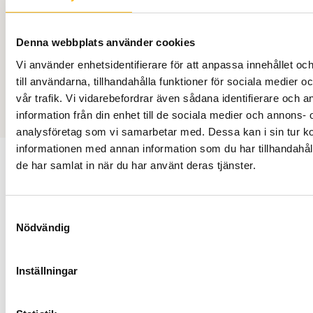
ditt favoritlag eller utmanar dina vänner i en omgång spel. Hos oss är 
upplevelse att minnas. Välkommen till O’Learys Hemavan – där god 
upplevelser möts
Denna webbplats använder cookies
Vi använder enhetsidentifierare för att anpassa innehållet o
BOKA BORD
till användarna, tillhandahålla funktioner för sociala medier 
vår trafik. Vi vidarebefordrar även sådana identifierare och 
information från din enhet till de sociala medier och annons- 
analysföretag som vi samarbetar med. Dessa kan i sin tur 
informationen med annan information som du har tillhandahåll
de har samlat in när du har använt deras tjänster.
KONTAKTA OSS
0954 30002
Samtyckesval
info@fjallcenter.se
Nödvändig
ADRESS
Inställningar
Hemavans fjällcenter
Renstigen 1