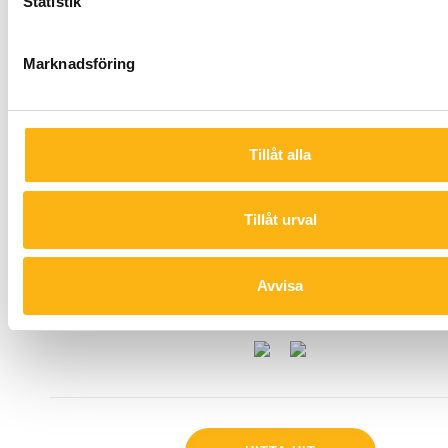
Statistik
92593 Hemavan
Marknadsföring
LÄNKAR
Om Hemavan
Arbeta med oss
Tillåt alla
Bokningsvillkor Stugor
Cookie-policy
Bokningsvillkor Fjällcenter
Tillåt urval
Integritetspolicy
Res hit
Avvisa
FÖLJ OSS