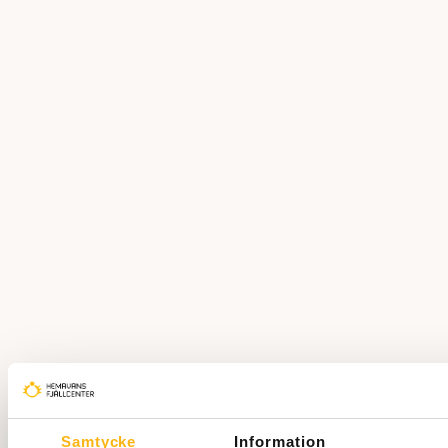
och ge oss en oförglömlig kväll.
Intärde vid dörren: 100 kr vid dörren.
Detta blir en helg full av musik, mat och spännande upplevelser som du 
Boka middag på O’learys
Välkommen till O’Learys, din ultimata destination för god mat och under
Hemavan! Njut av en smakrik måltid tillagad med kärlek av våra erfarn
upplev samtidigt spänningen i vårt breda utbud av spel och sporteven
en atmosfär fylld av glädje och gemenskap med vänner och familj med
Samtycke
Information